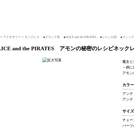
>
アクセサリー
>
ネックレス
♦
ブランド別
♦
ALICE and the PIRATES
♦
ジャンル別
♦
ゴシック
LICE and the PIRATES アモンの秘密のレシピネック
魔女と
～柄に
アモン
カラー
アンテ
アンテ
サイズ
チェー
パーツの