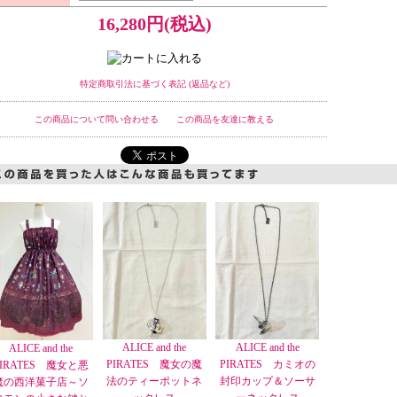
16,280円(税込)
特定商取引法に基づく表記 (返品など)
この商品について問い合わせる
この商品を友達に教える
ALICE and the
ALICE and the
ALICE and the
PIRATES 魔女の魔
PIRATES カミオの
PIRATES 魔女と悪
法のティーポットネ
封印カップ＆ソーサ
魔の西洋菓子店～ソ