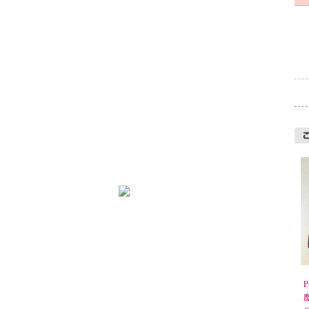
QUE
Qutie Frash
SEX POT ReVeNGe
StrangeArtifact
YÖSUKE U.S.A
KASEI
魔界ノ風鷹
ゴシック
ロリータ
パンク・ロック
皇子