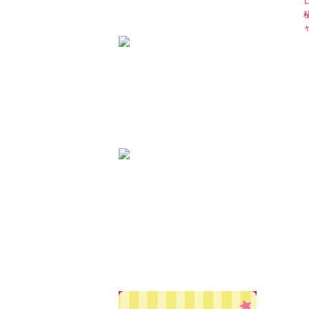
地雷系・サブカル系
TyCHE iero
BABY,THE STARS SHINE BRIGHT
ALICE and the PIRATES
TyCHE iero
BABY, THE STARS SHINE BRIGHT
ALICE and the PIRATES
BELSEL