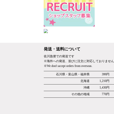
発送・送料について
佐川急便での発送です
※海外への発送、並びに注文に対応しておりません
※We don't accept orders from overseas.
石川県・富山県・福井県
399円
北海道
1,210円
沖縄
1,430円
その他の地域
770円