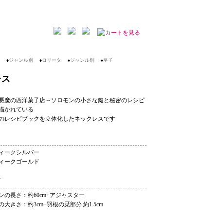
♦
ジャンル別
♦
ロリータ
♦
ジャンル別
♦
皇子
レス
悪魔の西洋菓子店～ソロモンの小さな鍵と秘密のレシピ
描かれている
のレシピブックを立体化したネックレスです
ィークシルバー
ィークゴールド
ンの長さ：約60cm+アジャスター
大きさ：約3cm+羽根の栞部分 約1.5cm