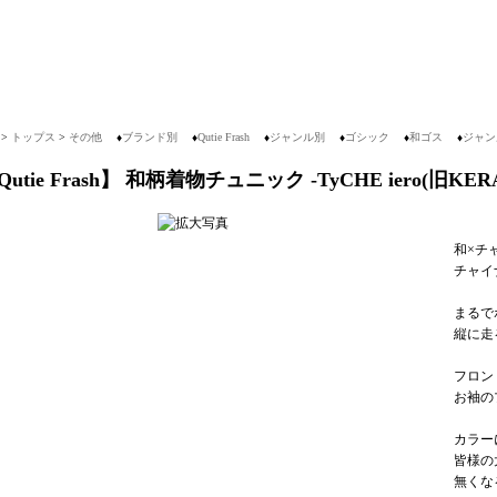
>
トップス
>
その他
♦
ブランド別
♦
Qutie Frash
♦
ジャンル別
♦
ゴシック
♦
和ゴス
♦
ジャン
Qutie Frash】 和柄着物チュニック -TyCHE iero(旧K
和×チ
チャイ
まるで
縦に走
フロン
お袖の
カラー
皆様の
無くな