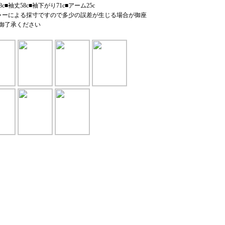
8c■袖丈58c■袖下がり71c■アーム25c
ャーによる採寸ですので多少の誤差が生じる場合が御座
御了承ください