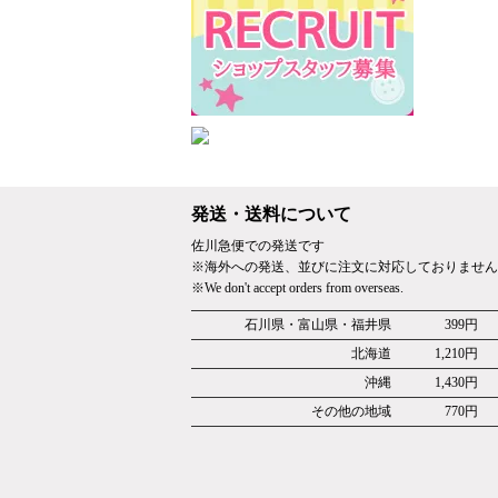
発送・送料について
佐川急便での発送です
※海外への発送、並びに注文に対応しておりません
※We don't accept orders from overseas.
石川県・富山県・福井県
399円
北海道
1,210円
沖縄
1,430円
その他の地域
770円