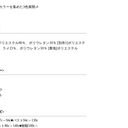
カラーを集めた3色展開🎶
>
]ポリエステル90％、ポリウレタン10％ [別布1]ポリエステ
％、ラメ23％、ポリウレタン10％ [裏地]ポリエステル
ー>
ク
ト
ズ>
7c～94c■バスト94c～130c
ト86c～140c■裾幅100c～