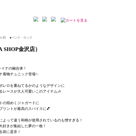
ル別
♦
パンク・ロック
ERA SHOP金沢店）
ャイナの融合体！
ナ着物チュニック登場✨
ボレロを重ねてるかのようなデザインに
るレースが大人可愛いこのアイテム🎶
トの煌めくジャガードに
プリントが最高のスパイスに💕
によって違う和柄が使用されているのも憎すぎる！
大好きが集結した夢の一枚！
る前に是非！