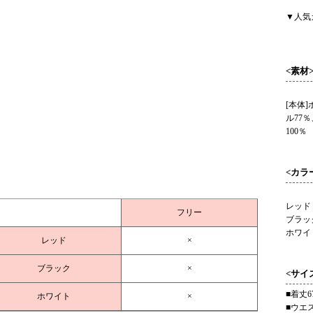
▼人気
<素材
[本体
ル77
100％
<カラ
レッド
フリー
ブラッ
ホワイ
レッド
×
ブラック
×
<サイ
■着丈6
ホワイト
×
■ウエス