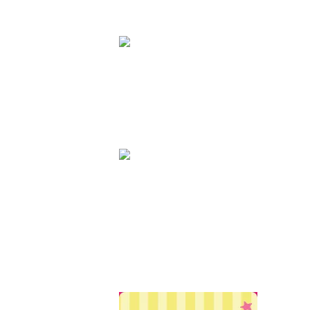
地雷系・サブカル系
TyCHE iero
BABY,THE STARS SHINE BRIGHT
ALICE and the PIRATES
TyCHE iero
BABY, THE STARS SHINE BRIGHT
ALICE and the PIRATES
BELSEL