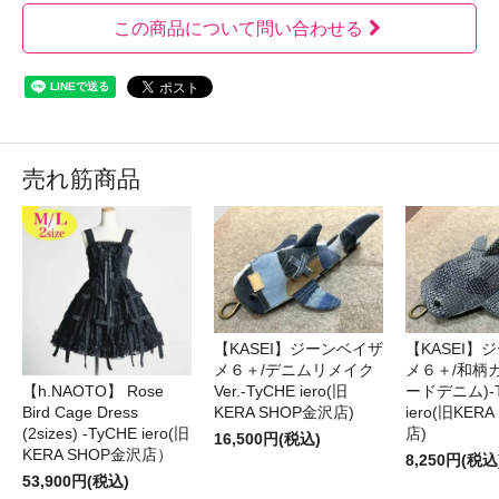
この商品について問い合わせる
売れ筋商品
【KASEI】ジーンベイザ
【KASEI】
メ６＋/デニムリメイク
メ６＋/和柄
【h.NAOTO】 Rose
Ver.-TyCHE iero(旧
ードデニム)-T
Bird Cage Dress
KERA SHOP金沢店)
iero(旧KER
(2sizes) -TyCHE iero(旧
店)
16,500円(税込)
KERA SHOP金沢店）
8,250円(税込
53,900円(税込)