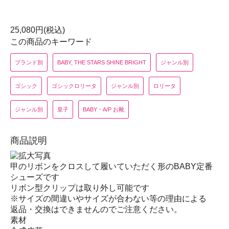
25,080円(税込)
この商品のキーワード
ブランド別
BABY, THE STARS SHINE BRIGHT
ジャンル別
ゴシック
ゴシックロリータ
ジャンル別
ロリータ
ジャンル別
皇子
BABY・A/P お靴
商品説明
甲のリボンをクロスして履いていただく形のBABY定番
シューズです
リボン型クリップは取り外し可能です
※サイズの間違いやサイズが合わない等の理由による
返品・交換はできませんのでご注意ください。
素材