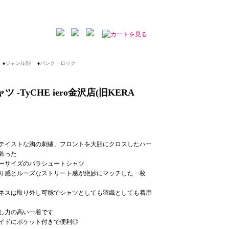
♦
ジャンル別
♦
パンク・ロック
-TyCHE iero金沢店(旧KERA
テイストな胸の刺繍、フロントを大胆にクロスしたハー
飾った
ーサイズのパラシュートシャツ
り感とルーズなストリート感が絶妙にマッチした一枚
ネスは取り外し可能でシャツとしても羽織としても着用
し力の高い一着です
イドにポケット付きで便利◎