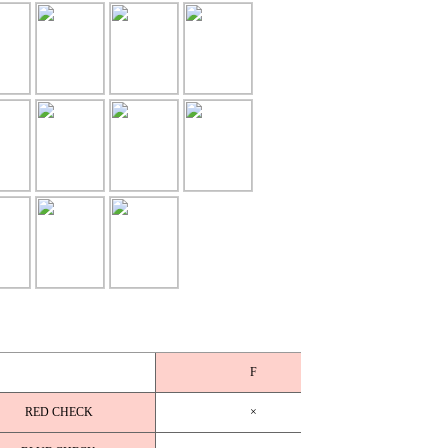
F
RED CHECK
×