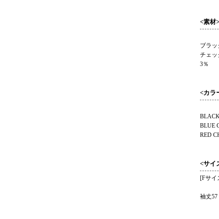
<素材
ブラッ
チェッ
3％
<カラ
BLAC
BLUE 
RED C
<サイ
[Fサイ
着丈8
袖丈57