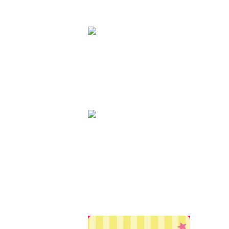
地雷系・サブカル系
TyCHE iero
BABY,THE STARS SHINE BRIGHT
ALICE and the PIRATES
TyCHE iero
BABY, THE STARS SHINE BRIGHT
ALICE and the PIRATES
BELSEL