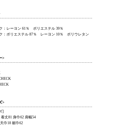
>
ク：レーヨン 61％ ポリエステル 39％
ク：ポリエステル 87％ レーヨン 10％ ポリウレタン
ー>
K
CHECK
HECK
ズ>
ズ]
1 身巾62 肩幅54
 天巾18 裾巾62