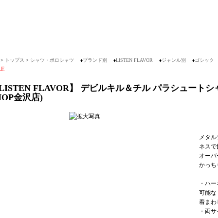
>
トップス
>
シャツ・ポロシャツ
♦
ブランド別
♦
LISTEN FLAVOR
♦
ジャンル別
♦
ゴシック
LE
LISTEN FLAVOR】 デビルキル＆チル パラシュートシャツ 
HOP金沢店)
メタル
ネスで
オーバ
かっち
・ハー
可能な
着まわ
・両サ