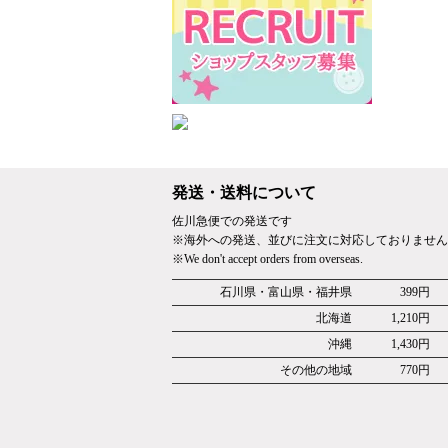
発送・送料について
佐川急便での発送です
※海外への発送、並びに注文に対応しておりません
※We don't accept orders from overseas.
石川県・富山県・福井県
399円
北海道
1,210円
沖縄
1,430円
その他の地域
770円