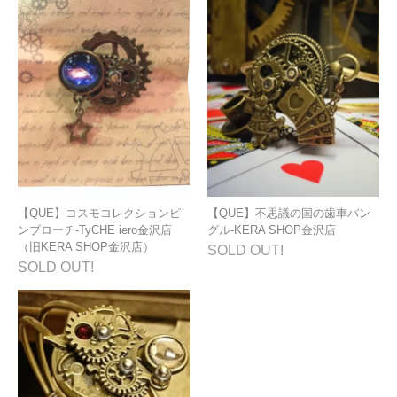
【QUE】コスモコレクションピ
【QUE】不思議の国の歯車バン
ンブローチ-TyCHE iero金沢店
グル-KERA SHOP金沢店
（旧KERA SHOP金沢店）
SOLD OUT!
SOLD OUT!