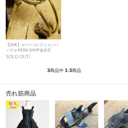
【QUE】ルーペコレクションバ
ングル-KERA SHOP金沢店
SOLD OUT!
3
1
3
商品中
-
商品
売れ筋商品