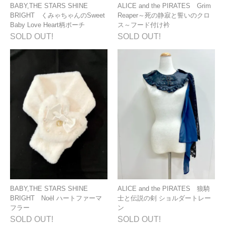
BABY,THE STARS SHINE
ALICE and the PIRATES Grim
BRIGHT くみゃちゃんのSweet
Reaper～死の静寂と誓いのクロ
Baby Love Heart柄ポーチ
ス～フード付け衿
SOLD OUT!
SOLD OUT!
BABY,THE STARS SHINE
ALICE and the PIRATES 狼騎
BRIGHT Noël ハートファーマ
士と伝説の剣 ショルダートレー
フラー
ン
SOLD OUT!
SOLD OUT!