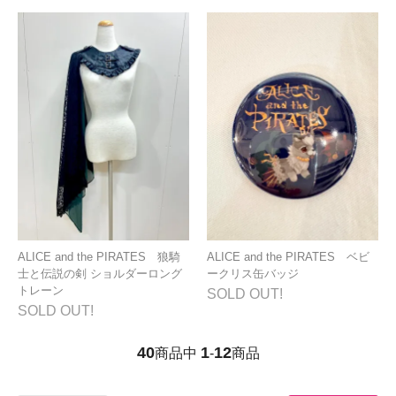
ALICE and the PIRATES 狼騎
ALICE and the PIRATES ベビ
士と伝説の剣 ショルダーロング
ークリス缶バッジ
トレーン
SOLD OUT!
SOLD OUT!
40
1
12
商品中
-
商品