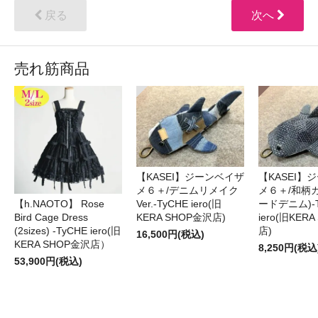
戻る
次へ
売れ筋商品
【KASEI】ジーンベイザ
【KASEI】
メ６＋/デニムリメイク
メ６＋/和柄
【h.NAOTO】 Rose
Ver.-TyCHE iero(旧
ードデニム)-T
Bird Cage Dress
KERA SHOP金沢店)
iero(旧KER
(2sizes) -TyCHE iero(旧
店)
16,500円(税込)
KERA SHOP金沢店）
8,250円(税込
53,900円(税込)