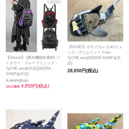
【KASEI】小サメ(ちいさめ)リュ
ック／デニムリメイクver.-
【Deorart】 [撥水機能性素材] バ
TyCHE iero(旧KERA SHOP金沢
イカラー・ドレープリュック -
店)
TyCHE iero金沢店(旧KERA
28,050円(税込)
SHOP金沢店)
8,360円(税込)
4,950円(税込)
SALE価格