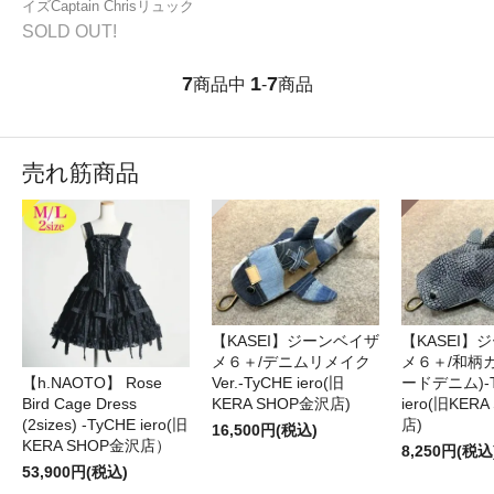
イズCaptain Chrisリュック
SOLD OUT!
7
1
7
商品中
-
商品
売れ筋商品
【KASEI】ジーンベイザ
【KASEI】
メ６＋/デニムリメイク
メ６＋/和柄
【h.NAOTO】 Rose
Ver.-TyCHE iero(旧
ードデニム)-T
Bird Cage Dress
KERA SHOP金沢店)
iero(旧KER
(2sizes) -TyCHE iero(旧
店)
16,500円(税込)
KERA SHOP金沢店）
8,250円(税込
53,900円(税込)