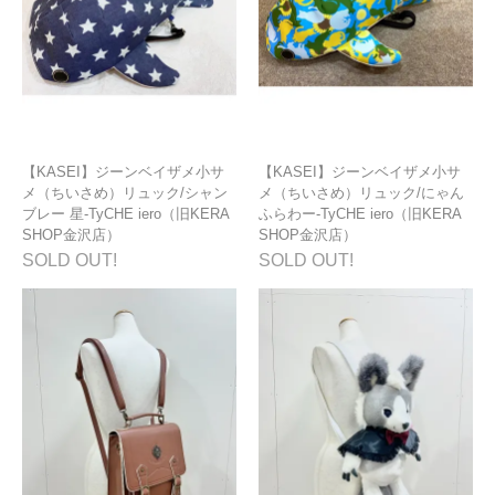
【KASEI】ジーンベイザメ小サ
【KASEI】ジーンベイザメ小サ
メ（ちいさめ）リュック/シャン
メ（ちいさめ）リュック/にゃん
ブレー 星-TyCHE iero（旧KERA
ふらわー-TyCHE iero（旧KERA
SHOP金沢店）
SHOP金沢店）
SOLD OUT!
SOLD OUT!